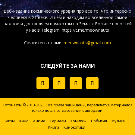
Веб-издание космического уровня про все то, что интересно
человеку в 21 веке. Ищем и находим во вселенной самое
важное и доставляем вам-котам на Землю. Больше новостей
у нас
в Telegram!
https://t.me/meownauts
Свяжитесь с нами:
meownauts@gmail.com
СЛЕДУЙТЕ ЗА НАМИ
Котонавты © 2013-2023· Все права защищены, перепечатка материалов
только после согласования с авторами.
Игры
Кино
Аниме
Сериалы
Комиксы
События
Музыка
Книги
Кинокотики