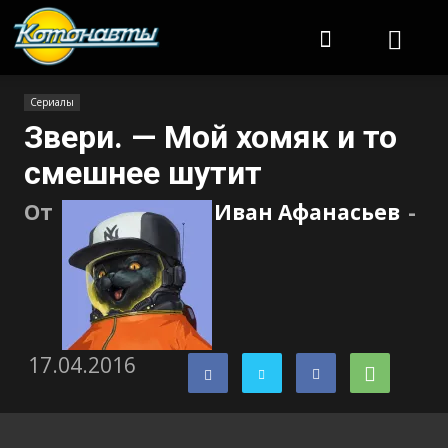
Котонавты
Сериалы
Звери. — Мой хомяк и то
смешнее шутит
От
Иван Афанасьев
-
17.04.2016