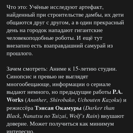
Что это: Учёные исследуют артефакт,
найденный при строительстве дамбы, их дети
общаются друг с другом, а в один прекрасный
день на городок нападают гигантские
человекоподобные роботы. И ещё тут
внезапно есть взаправдашний самурай из
прошлого.
Зачем смотреть: Аниме к 15-летию студии.
Синопсис и превью не выглядят
многообещающе, информации о сериале
P.A.
выдают немного, но предыдущие работы
Works
(
Another
,
Shirobako
,
Uchouten Kazoku
) и
Тэнсая Окамуры
режиссёра
(
Darker than
Black
,
Nanatsu no Taizai
,
Wolf’s Rain
) внушают
доверие. Может получиться как минимум
интересно.