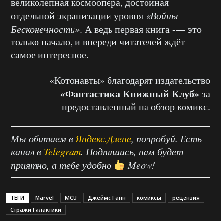
великолепная космоопера, достойная
отдельной экранизации уровня
«Войны
Бесконечности»
. А ведь первая книга -— это
только начало, и впереди читателей ждёт
самое интересное.
«Котонавты» благодарят издательство
«
Фантастика Книжный Клуб»
за
предоставленный на обзор комикс.
Мы обитаем в
Яндекс.Дзене
, попробуй. Есть
канал в
Telegram
. Подпишись, нам будет
приятно, а тебе удобно
Meow!
ТЕГИ
Marvel
MCU
Джеймс Ганн
комиксы
рецензия
Стражи Галактики