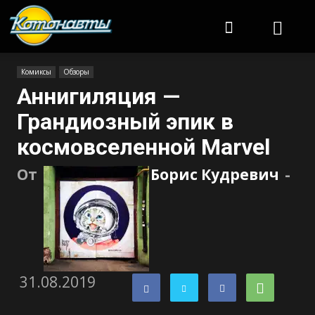
Котонавты
Комиксы
Обзоры
Аннигиляция —
Грандиозный эпик в
космовселенной Marvel
От
Борис Кудревич
-
31.08.2019