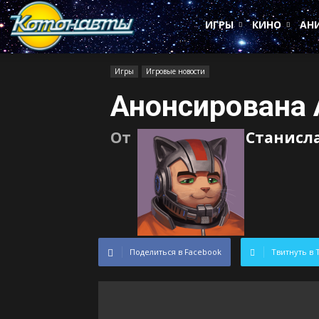
Котонавты
ИГРЫ
КИНО
АН
Игры
Игровые новости
Анонсирована 
От
Станисл
Поделиться в Facebook
Твитнуть в 