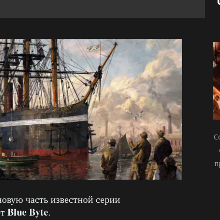
С
п
 новую часть известной серии
Blue Byte
от
.