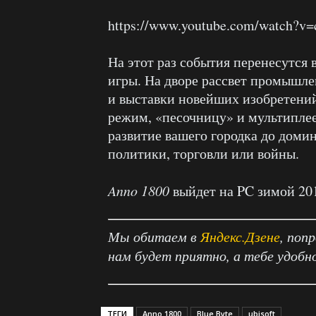
https://www.youtube.com/watch?v
На этот раз события перенесутся в
игры. На дворе рассвет промышле
и выставки новейших изобретени
режим, «песочницу» и мультиплее
развитие вашего городка до дом
политики, торговли или войны.
Anno 1800
выйдет на PC зимой 201
Мы обитаем в
Яндекс.Дзене
, поп
нам будет приятно, а тебе удобн
ТЕГИ
Anno 1800
Blue Byte
ubisoft