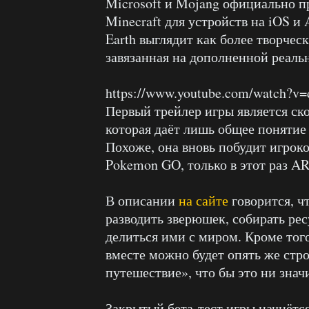
Microsoft и Mojang официально п
Minecraft для устройств на iOS и 
Earth выглядит как более творче
завязанная на дополненной реаль
https://www.youtube.com/watch?
Первый трейлер игры является ск
которая даёт лишь общее понятие о
Похоже, она вновь побудит игроко
Pokemon GO, только в этот раз A
В описании
на сайте
говорится, ч
разводить зверюшек, собирать ре
делиться ими с миром. Кроме тог
вместе можно будет опять же стро
путешествие», что бы это ни знач
Закрытый бета-тест игры начнётся