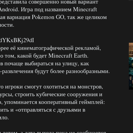
редставила совершенно новый вариант
Android. Игра под названием Minecraft
ская вариация Pokemon GO, так же целиком
ности.
v=dYKxBKj29dI
орее её кинематографической рекламой,
 том, какой будет Minecraft Earth.
в почаще выбираться на улицу, как
R-развлечения будут более разнообразными.
то игроки смогут охотиться на монстров,
сурсы, строить кубические сооружения и
о, упоминается кооперативный геймплей:
ить и «отправляться с друзьями в
ило.
 летом, а дата выхода пока не сообщается.