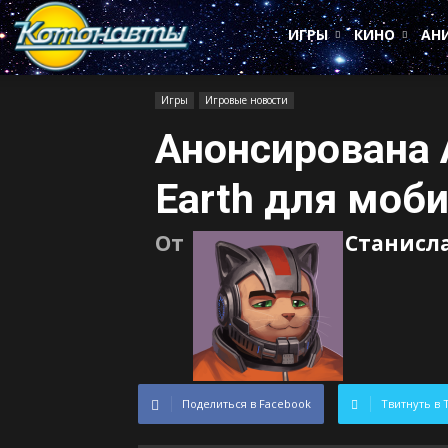
Котонавты
ИГРЫ
КИНО
АН
Игры
Игровые новости
Анонсирована 
Earth для моб
От
Станисл
Поделиться в Facebook
Твитнуть в 