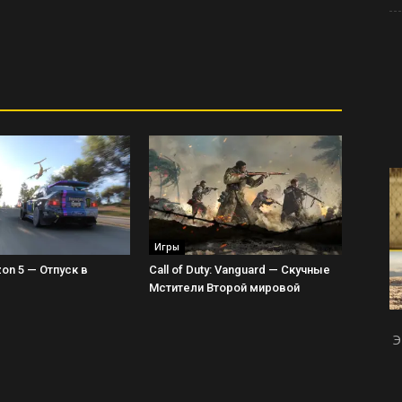
Игры
zon 5 — Отпуск в
Call of Duty: Vanguard — Скучные
Мстители Второй мировой
Э