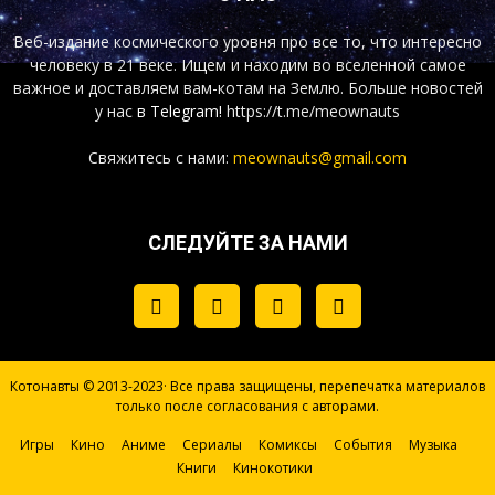
Веб-издание космического уровня про все то, что интересно
человеку в 21 веке. Ищем и находим во вселенной самое
важное и доставляем вам-котам на Землю. Больше новостей
у нас
в Telegram!
https://t.me/meownauts
Свяжитесь с нами:
meownauts@gmail.com
СЛЕДУЙТЕ ЗА НАМИ
Котонавты © 2013-2023· Все права защищены, перепечатка материалов
только после согласования с авторами.
Игры
Кино
Аниме
Сериалы
Комиксы
События
Музыка
Книги
Кинокотики