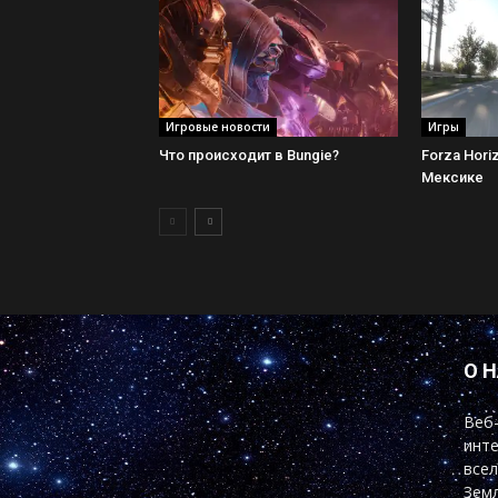
Игровые новости
Игры
Что происходит в Bungie?
Forza Hori
Мексике
О 
Веб-
инте
всел
Земл