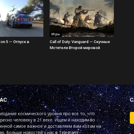
Игры
zon 5 — Отпуск в
Call of Duty: Vanguard — Скучные
Мстители Второй мировой
НАС
С
издание космического уровня про все то, что
ресно человеку в 21 веке. Ищем и находим во
енной самое важное и доставляем вам-котам на
ю. Больше новостей у нас
в Telegram!