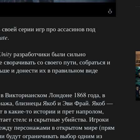
своей серии игр про ассасинов под
ate
.
Unity
разработчики были сильно
 сворачивать со своего пути, собраться и
ьше и донести их в правильном виде
 в Викторианском Лондоне 1868 года, в
онажа, близнецы Якоб и Эви Фрай. Якоб —
т в какие-то истории и прет напролом,
итает стелс и скрытные убийства. Игроки
между персонажами в открытом мире (прям
ии будут ограничивать выбор одним из