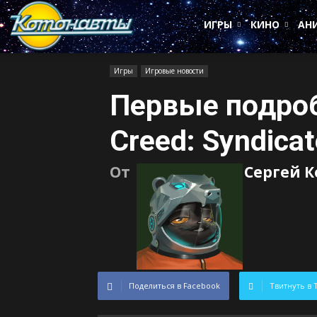
Котонавты
ИГРЫ
КИНО
АН
Игры
Игровые новости
Первые подроб
Creed: Syndicat
От
Сергей 
Поделиться в Facebook
Твитнуть в 