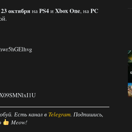
23 октября
PS4
Xbox One
PC
т
на
и
, на
ой.
=hwr5hGElhvg
v=X09SMNlxI1U
робуй. Есть канал в
Telegram
. Подпишись,
о
Meow!