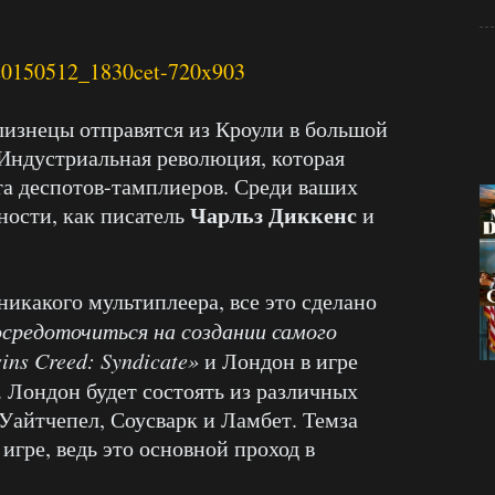
лизнецы отправятся из Кроули в большой
т Индустриальная революция, которая
та деспотов-тамплиеров. Среди ваших
Чарльз Диккенс
ности, как писатель
и
 никакого мультиплеера, все это сделано
осредоточиться на создании самого
ins Creed: Syndicate»
и Лондон в игре
. Лондон будет состоять из различных
 Уайтчепел, Соусварк и Ламбет. Темза
игре, ведь это основной проход в