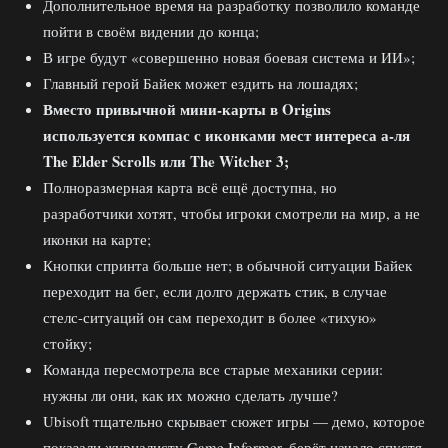
Дополнительное время на разработку позволило команде
пойти в своём видении до конца;
В игре будут «совершенно новая боевая система и ИИ»;
Главный герой Байек может ездить на лошадях;
Вместо привычной мини-карты в Origins
используется компас с иконками мест интереса а-ля
The Elder Scrolls или The Witcher 3;
Полноразмерная карта всё ещё доступна, но
разработчики хотят, чтобы игроки смотрели на мир, а не
иконки на карте;
Кнопки спринта больше нет; в обычной ситуации Байек
переходит на бег, если долго держать стик, в случае
стелс-ситуаций он сам переходит в более «тихую»
стойку;
Команда пересмотрела все старые механики серии:
нужны ли они, как их можно сделать лучше?
Ubisoft тщательно скрывает сюжет игры — демо, которое
показали журналисту Game Informer, берёт начало спустя