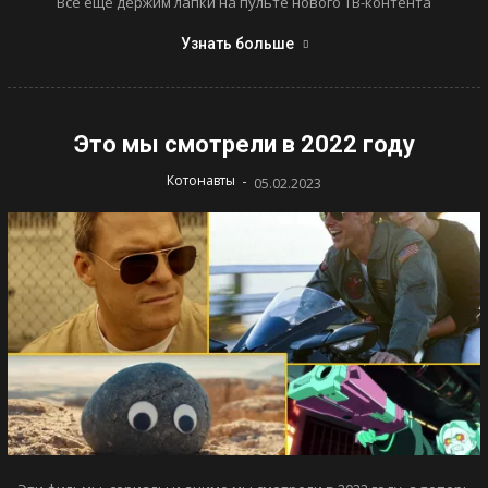
Все еще держим лапки на пульте нового ТВ-контента
Узнать больше
Это мы смотрели в 2022 году
-
Котонавты
05.02.2023