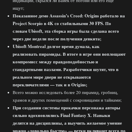
индикации, скрылся ли Байек от погони или его ещё
ищут;
Показанное демо Assassin’s Creed: Origins работало на
Project Scorpio в 4K со стабильными 30 FPS. По
словам Ubisoft, эта сборка игры была сделана всего
через две недели после получения девкита;
Ubisoft Montreal долгое время думала, как
реализовать пирамиды. В итоге в игре они воплощают
компромисс между правдоподобностью и
стандартными пазлами. Разработчики шутят, что в
реальном мире двери не открываются
переключателями — так и в Origins;
Всего можно исследовать более 20 пирамид, гробниц,
храмов и других помещений с сокровищами и тайнами;
При создании системы прокачки персонажа авторы
сильно вдохновлялись Final Fantasy X. Навыки
делятся на дисциплины, а выучить желаемое умение
можно «довольно быстро» — ветки включают всего по