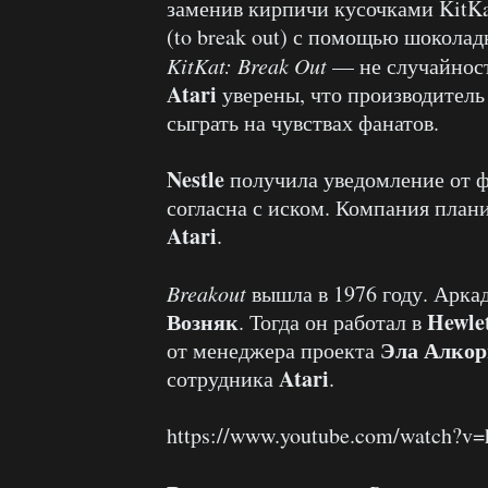
заменив кирпичи кусочками KitKa
(to break out) с помощью шоколад
KitKat: Break Out
— не случайност
Atari
уверены, что производитель
сыграть на чувствах фанатов.
Nestle
получила уведомление от ф
согласна с иском. Компания план
Atari
.
Breakout
вышла в 1976 году. Арка
Возняк
Hewle
. Тогда он работал в
Эла Алкор
от менеджера проекта
Atari
сотрудника
.
https://www.youtube.com/watch?