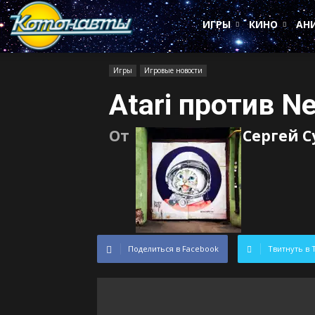
Котонавты
ИГРЫ
КИНО
АН
Игры
Игровые новости
Atari против Ne
От
Сергей 
Поделиться в Facebook
Твитнуть в 