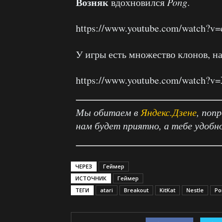
Возняк
вдохновился
Pong
.
https://www.youtube.com/watch?v
У игры есть множество клонов, 
https://www.youtube.com/watch
Мы обитаем в
Яндекс.Дзене
, поп
нам будет приятно, а тебе удобн
ЧЕРЕЗ
Геймер
ИСТОЧНИК
Геймер
ТЕГИ
atari
Breakout
KitKat
Nestle
Po