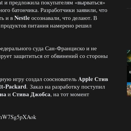
t и предложила покупателям «вырваться»
ного батончика. Разработчики заявили, что
Nestle
ь и в
осознавали, что делают. В
 продуктов питания намерено решил
едерального суда Сан-Франциско и не
ирует защититься от обвинений со стороны
Apple Стив
дную игру создал сооснователь
tt-Packard
. Заказ на разработку поступил
на
Стива Джобса
и
, на тот момент
v=hW7Sg5pXAok