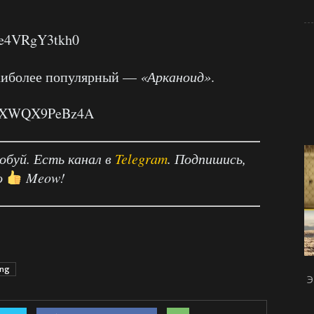
=e4VRgY3tkh0
наиболее популярный —
«Арканоид»
.
?v=XWQX9PeBz4A
робуй. Есть канал в
Telegram
. Подпишись,
о
Meow!
ng
Э