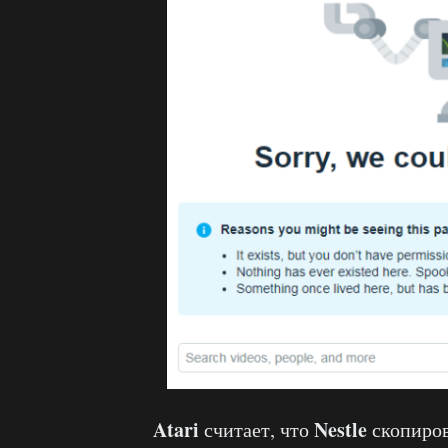
Atari
Nestle
считает, что
скопиров