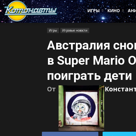
Котонавты
ИГРЫ
КИНО
АН
Игры
Игровые новости
Австралия снов
в Super Mario 
поиграть дети
От
Констан