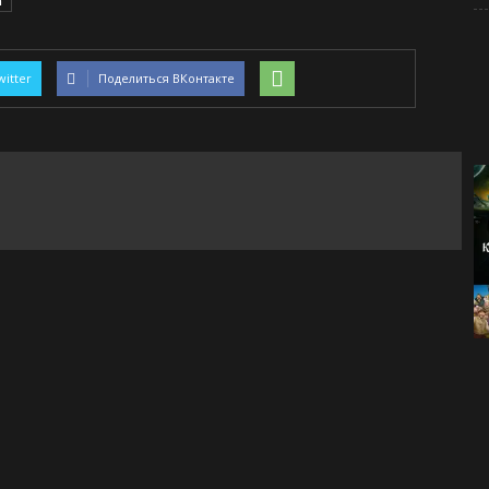
h
witter
Поделиться ВКонтакте