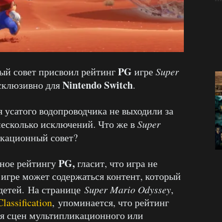
PG
ый совет присвоил рейтинг
игре
Super
Nintendo Switch
ксклюзивно для
.
усатого водопроводчика не выходили за
 несколько исключений. Что же в
Super
икационный совет?
PG,
ное рейтингу
гласит, что игра не
 игре может содержаться контент, который
детей. На странице
Super Mario Odyssey
,
lassification
, упоминается, что рейтинг
ся сцен мультипликационного или