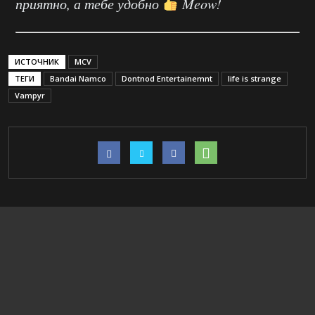
приятно, а тебе удобно
Meow!
ИСТОЧНИК
MCV
ТЕГИ
Bandai Namco
Dontnod Entertainemnt
life is strange
Vampyr