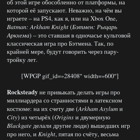
об этой игре обособленно от платформы, на
которой её запускают. Неважно, на чём вы
играете – на PS4, как я, или на Xbox One,
Batman: Arkham Knight
(
Бэтмен: Рыцарь
Аркхема
) – это ставшая в одночасье культовой
классическая игра про Бэтмена. Так, по
крайней мере, будут говорить через пару-
тройку лет.
[WPGP gif_id=»28408″ width=»600″]
Rocksteady
не привыкать делать игры про
миллиардера со странностями в латексном
костюме: на их счету две (
Arkham Asylum
и
City
) из четырёх (
Origins
и двумерную
Blackgate
делали другие люди) вышедших игр
про него, и
Knight
, пятая по счёту, весьма