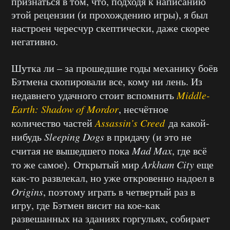
признаться в том, что, подходя к написанию
этой рецензии (и прохождению игры), я был
настроен чересчур скептически, даже скорее
негативно.
Шутка ли – за прошедшие годы механику боёв
Бэтмена скопировали все, кому ни лень. Из
недавнего удачного стоит вспомнить
Middle-
Earth: Shadow of Mordor
, несчётное
количество частей
Assassin’s Creed
да какой-
нибудь
Sleeping Dogs
в придачу (и это не
считая не вышедшего пока
Mad Max
, где всё
то же самое). Открытый мир
Arkham City
еще
как-то развлекал, но уже откровенно надоел в
Origins
, поэтому играть в четвертый раз в
игру, где Бэтмен висит на кое-как
развешанных на зданиях горгульях, собирает