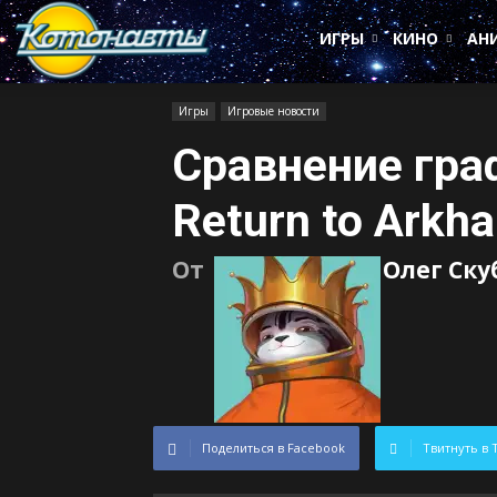
Котонавты
ИГРЫ
КИНО
АН
Игры
Игровые новости
Сравнение гра
Return to Arkh
От
Олег Ск
Поделиться в Facebook
Твитнуть в 