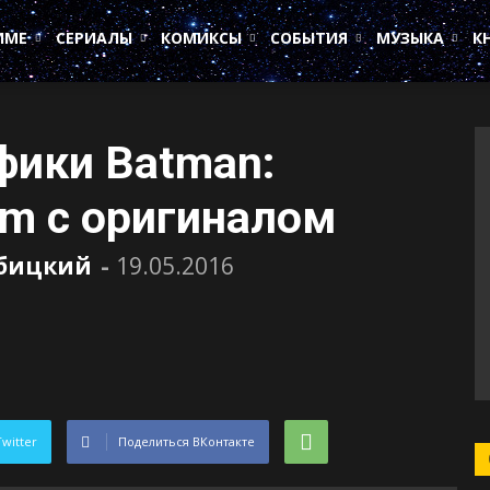
ИМЕ
СЕРИАЛЫ
КОМИКСЫ
СОБЫТИЯ
МУЗЫКА
К
фики Batman:
am с оригиналом
убицкий
-
19.05.2016
Twitter
Поделиться ВКонтакте