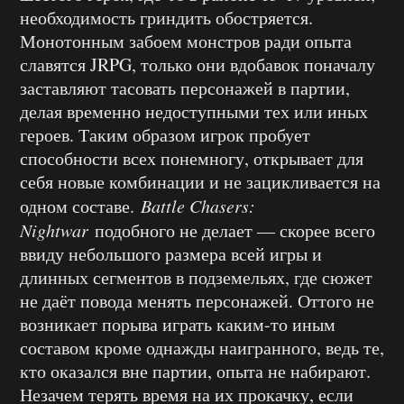
необходимость гриндить обостряется.
Монотонным забоем монстров ради опыта
славятся JRPG, только они вдобавок поначалу
заставляют тасовать персонажей в партии,
делая временно недоступными тех или иных
героев. Таким образом игрок пробует
способности всех понемногу, открывает для
себя новые комбинации и не зацикливается на
одном составе.
Battle Chasers:
Nightwar
подобного не делает — скорее всего
ввиду небольшого размера всей игры и
длинных сегментов в подземельях, где сюжет
не даёт повода менять персонажей. Оттого не
возникает порыва играть каким-то иным
составом кроме однажды наигранного, ведь те,
кто оказался вне партии, опыта не набирают.
Незачем терять время на их прокачку, если