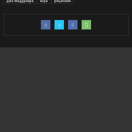
Джо Мадурэйра
игра
рецензия