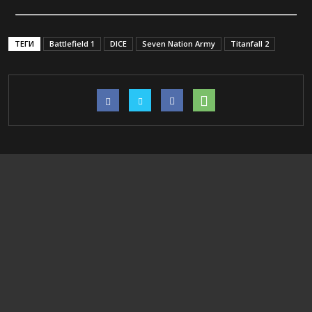
ТЕГИ
Battlefield 1
DICE
Seven Nation Army
Titanfall 2