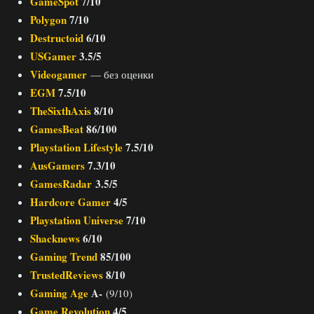
GameSpot
7/10
Polygon
7/10
Destructoid
6/10
USGamer
3.5/5
Videogamer
— без оценки
EGM
7.5/10
TheSixthAxis
8/10
GamesBeat
86/100
Playstation Lifestyle
7.5/10
AusGamers
7.3/10
GamesRadar
3.5/5
Hardcore Gamer
4/5
Playstation Universe
7/10
Shacknews
6/10
Gaming Trend
85/100
TrustedReviews
8/10
Gaming Age
A-
(9/10)
Game Revolution
4/5