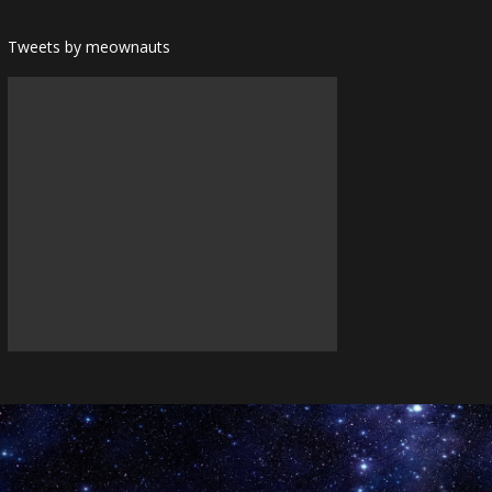
Tweets by meownauts