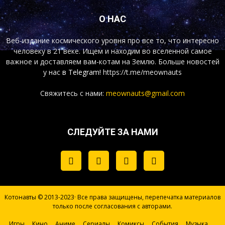
О НАС
Веб-издание космического уровня про все то, что интересно
человеку в 21 веке. Ищем и находим во вселенной самое
важное и доставляем вам-котам на Землю. Больше новостей
у нас
в Telegram!
https://t.me/meownauts
Свяжитесь с нами:
meownauts@gmail.com
СЛЕДУЙТЕ ЗА НАМИ
Котонавты © 2013-2023· Все права защищены, перепечатка материалов
только после согласования с авторами.
Игры
Кино
Аниме
Сериалы
Комиксы
События
Музыка