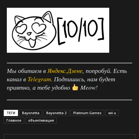
Мы обитаем в
Яндекс.Дзене
, попробуй. Есть
канал в
Telegram
. Подпишись, нам будет
приятно, а тебе удобно
Meow!
ТЕГИ
Bayonetta
Bayonetta 2
Platinum Games
wii u
Главное
объективация