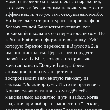
момент переключать комплекты снаряжения,
готовьтесь к бесконечным цепочкам жестоких,
эффектных и, что уж там, сексуальных комбо.
Ей-богу, даже старина Кратос порой на фоне
боевых стилей Байонетты выглядит, как
неклюжий школьник со спермотоксикозом. Не
забыли Platinum и фирменную фишку DMC,
которую бережно перенесли в Bayonetta 2, а
именно пистолеты. Цереза ловко орудует
парой Love is Blue, которые по привычке
хочется назвать Ebony и Ivory, а боевая
анимация порой пугающе точно
воспроизводит знаменитую ган-кату из
фильма “Эквилибриум”. И это не претензия.
Кривая сложности при этом ведёт себя
максимально адекватно, я уж и забыл, когда
градация при выборе сложности на “лёгкий,
средний, тяжелый, хардкор” реально означает