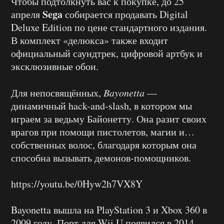
Чтобы подтолкнуть вас к покупке, до 25
Sega
апреля
собирается продавать Digital
Deluxe Edition по цене стандартного издания.
В комплект «делюкса» также входит
официальный саундтрек, цифровой артбук и
эксклюзивные обои.
Для непосвящённых,
Bayonetta
—
динамичный hack-and-slash, в котором мы
играем за ведьму Байонетту. Она разит своих
врагов при помощи пистолетов, магии и…
собственных волос, благодаря которым она
способна вызывать демонов-помощников.
https://youtu.be/0Hyw2h7VX8Y
Bayonetta вышла на PlayStation 3 и Xbox 360 в
2009 году. Порт для Wii U появился в 2014