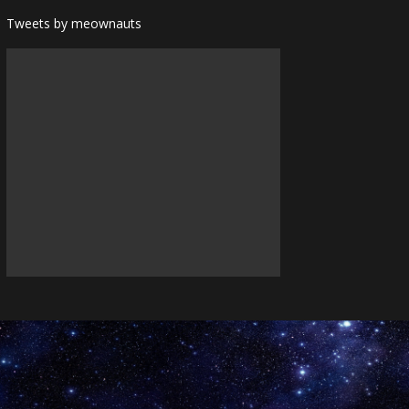
Tweets by meownauts