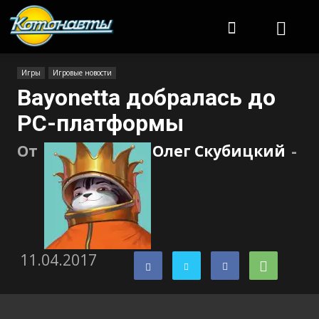
Котонавты
Игры
Игровые новости
Bayonetta добралась до
PC-платформы
От
Олег Скубицкий
-
11.04.2017