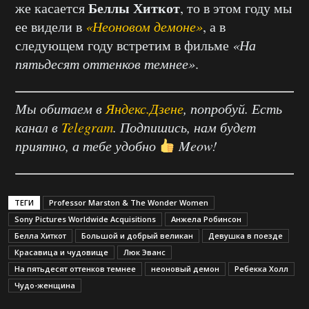
Беллы Хиткот
же касается
, то в этом году мы
ее видели в
«Неоновом демоне»
, а в
следующем году встретим в фильме
«На
пятьдесят оттенков темнее»
.
Мы обитаем в
Яндекс.Дзене
, попробуй. Есть
канал в
Telegram
. Подпишись, нам будет
приятно, а тебе удобно
Meow!
ТЕГИ
Professor Marston & The Wonder Women
Sony Pictures Worldwide Acquisitions
Анжела Робинсон
Белла Хиткот
Большой и добрый великан
Девушка в поезде
Красавица и чудовище
Люк Эванс
На пятьдесят оттенков темнее
неоновый демон
Ребекка Холл
Чудо-женщина