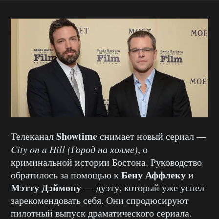
Showtime
Телеканал
снимает новый сериал —
City on a Hill (Город на холме)
, о
криминальной истории Бостона. Руководство
Бену Аффлеку
обратилось за помощью к
и
Мэтту Дэймону
— дуэту, который уже успел
зарекомендовать себя. Они спродюсируют
пилотный выпуск драматического сериала.