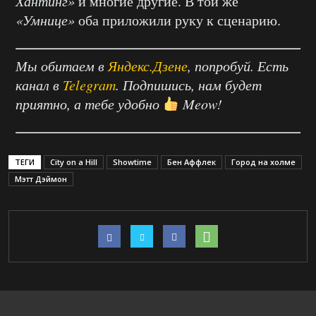
Хантинг»
и многие другие. В той же
«Умнице»
оба приложили руку к сценарию.
Мы обитаем в
Яндекс.Дзене
, попробуй. Есть
канал в
Telegram
. Подпишись, нам будет
приятно, а тебе удобно
Meow!
ТЕГИ
City on a Hill
Showtime
Бен Аффлек
Город на холме
Мэтт Дэймон