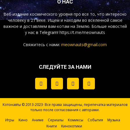
О НАС
Веб-издание космического уровня про все то, что интересно
человеку в 21 веке. Ищем и находим во вселенной самое
важное и доставляем вам-котам на Землю. Больше новостей
у нас
в Telegram!
https://t.me/meownauts
Свяжитесь с нами:
meownauts@gmail.com
СЛЕДУЙТЕ ЗА НАМИ
Котонавты © 2013-2023· Все права защищены, перепечатка материалов
только после согласования с авторами.
Игры
Кино
Аниме
Сериалы
Комиксы
События
Музыка
Книги
Кинокотики