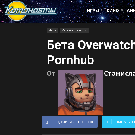
Котонавты
ИГРЫ
КИНО
АН
Игры
Игровые новости
Бета Overwatc
Pornhub
От
Станисл
Поделиться в Facebook
Твитнуть в 