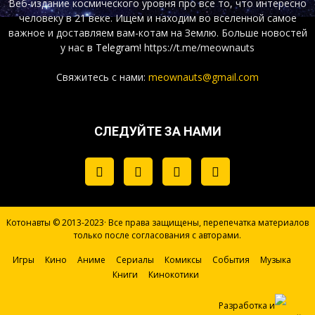
Веб-издание космического уровня про все то, что интересно
человеку в 21 веке. Ищем и находим во вселенной самое
важное и доставляем вам-котам на Землю. Больше новостей
у нас
в Telegram!
https://t.me/meownauts
Свяжитесь с нами:
meownauts@gmail.com
СЛЕДУЙТЕ ЗА НАМИ
Котонавты © 2013-2023· Все права защищены, перепечатка материалов
только после согласования с авторами.
Игры
Кино
Аниме
Сериалы
Комиксы
События
Музыка
Книги
Кинокотики
Разработка и