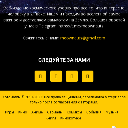
Веб-издание космического уровня про все то, что интересно
человеку в 21 веке. Ищем и находим во вселенной самое
важное и доставляем вам-котам на Землю. Больше новостей
у нас
в Telegram!
https://t.me/meownauts
Свяжитесь с нами:
meownauts@gmail.com
СЛЕДУЙТЕ ЗА НАМИ
Котонавты © 2013-2023· Все права защищены, перепечатка материалов
только после согласования с авторами.
Игры
Кино
Аниме
Сериалы
Комиксы
События
Музыка
Книги
Кинокотики