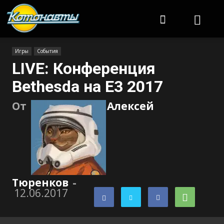
Котонавты
Игры
События
LIVE: Конференция
Bethesda на E3 2017
От
Алексей
Тюренков
-
12.06.2017