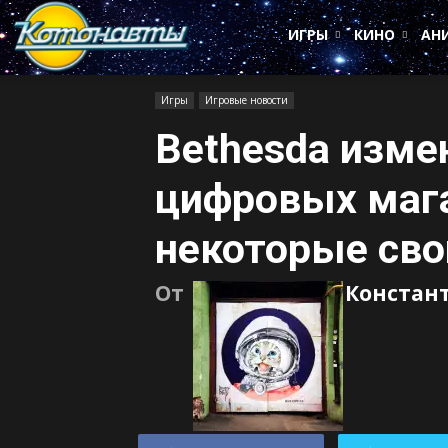
Котонавты
ИГРЫ
КИНО
АН
Игры
Игровые новости
Bethesda изме
цифровых мага
некоторые сво
От
Констан