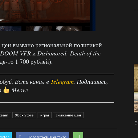
 цен вызвано региональной политикой
DOOM VFR
и
Dishonored: Death of the
де-то 1 700 рублей).
робуй. Есть канал в
Telegram
. Подпишись,
о
Meow!
team
Xbox Store
игры
снижение цен
Э
witter
Поделиться ВКонтакте