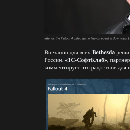
attends the Fallout 4 video game launch event in downtown L
Bethesda
Внезапно для всех
решил
«1С-СофтКлаб»
России.
, партне
комментирует это радостное для 