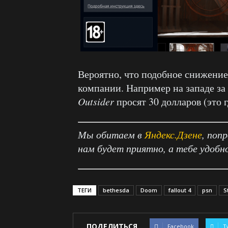
Вероятно, что подобное снижение
компании. Например на западе за
Outsider
просят 30 долларов (это г
Мы обитаем в
Яндекс.Дзене
, поп
нам будет приятно, а тебе удобн
ТЕГИ
bethesda
Doom
fallout 4
psn
S
ПОДЕЛИТЬСЯ
Facebook
T