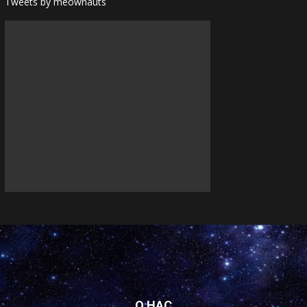
Tweets by meownauts
О НАС