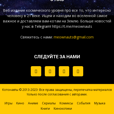
Веб-издание космического уровня про все то, что интересно
человеку в 21 веке. Ищем и находим во вселенной самое
важное и доставляем вам-котам на Землю. Больше новостей
у нас
в Telegram!
https://t.me/meownauts
Свяжитесь с нами:
meownauts@gmail.com
СЛЕДУЙТЕ ЗА НАМИ
Котонавты © 2013-2023· Все права защищены, перепечатка материалов
только после согласования с авторами.
Игры
Кино
Аниме
Сериалы
Комиксы
События
Музыка
Книги
Кинокотики