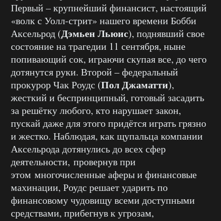
Первый – крупнейший финансист, настоящий
«волк с Уолл-стрит» нашего времени Бобби
Дэмьен Льюис
Аксельрод (
), поднявший свое
состояние на трагедии 11 сентября, ныне
попивающий сок, играючи скупая все, до чего
дотянутся руки. Второй – федеральный
Пол Джаматти
прокурор Чак Роудс (
),
жесткий и беспринципный, готовый засадить
за решётку любого, кто нарушает закон,
пускай даже для этого придётся играть грязно
и жестко. Наблюдая, как щупальца компании
Аксельрода дотянулись до всех сфер
деятельности, провернув при
этом многочисленные аферы и финансовые
махинации, Роудс решает ударить по
финансовому чудовищу всеми доступными
средствами, прибегнув к угрозам,