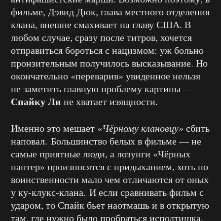
фильме, Дэвид Дюк, глава местного отделения
клана, внешне смахивает на главу США. В
любом случае, сразу после титров, хочется
отправиться бороться с нацизмом: уж больно
пронзительным получилось высказывание. Но
окончательно «переварив» увиденное нельзя
не заметить главную проблему картины —
Спайку Ли
не хватает изящности.
Именно это мешает
«Чёрному клановцу»
сбить
наповал. Большинство белых в фильме — не
самые приятные люди, а лозунги «Чёрных
пантер» произносятся с придыханием, хоть по
воинственности мало чем отличаются от оных
у ку-клукс-клана. И если сравнивать фильм с
ударом, то Спайк бьет наотмашь и в открытую
там, где нужно было пробраться исподтишка.