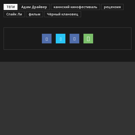
ТЕГИ
Адам Драйвер
каннский кинофестиваль
рецензия
Спайк Ли
фильм
Чёрный клановец