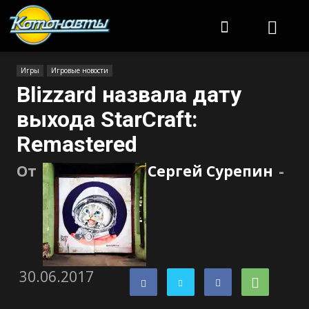
Котонавты
Игры
Игровые новости
Blizzard назвала дату
выхода StarCraft:
Remastered
От
Сергей Сурепин
-
30.06.2017