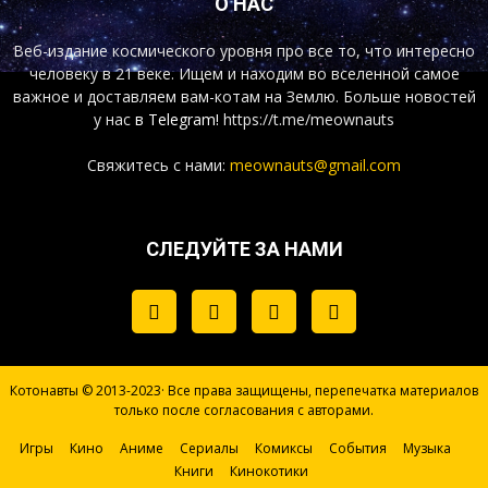
О НАС
Веб-издание космического уровня про все то, что интересно
человеку в 21 веке. Ищем и находим во вселенной самое
важное и доставляем вам-котам на Землю. Больше новостей
у нас
в Telegram!
https://t.me/meownauts
Свяжитесь с нами:
meownauts@gmail.com
СЛЕДУЙТЕ ЗА НАМИ
Котонавты © 2013-2023· Все права защищены, перепечатка материалов
только после согласования с авторами.
Игры
Кино
Аниме
Сериалы
Комиксы
События
Музыка
Книги
Кинокотики