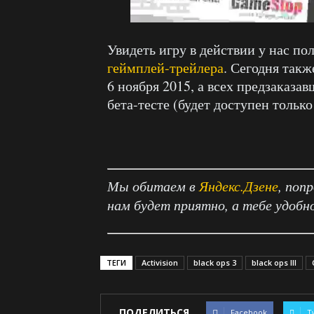
Увидеть игру в действии у нас по
геймплей-трейлера
. Сегодня такж
6 ноября 2015, а всех предзаказа
бета-тесте (будет доступен только
Мы обитаем в
Яндекс.Дзене
, поп
нам будет приятно, а тебе удобн
ТЕГИ
Activision
black ops 3
black ops III
ПОДЕЛИТЬСЯ
Facebook
T