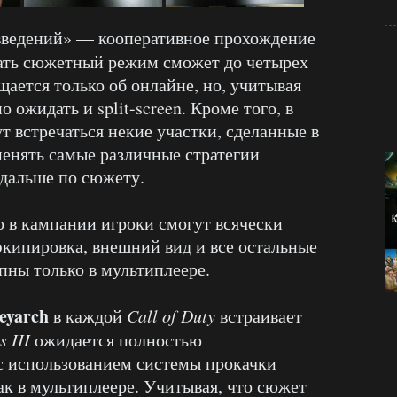
введений» — кооперативное прохождение
ть сюжетный режим сможет до четырех
ается только об онлайне, но, учитывая
о ожидать и split-screen. Кроме того, в
т встречаться некие участки, сделанные в
менять самые различные стратегии
 дальше по сюжету.
о в кампании игроки смогут всячески
экипировка, внешний вид и все остальные
пны только в мультиплеере.
eyarch
в каждой
Call of Duty
встраивает
s III
ожидается полностью
с использованием системы прокачки
ак в мультиплеере. Учитывая, что сюжет