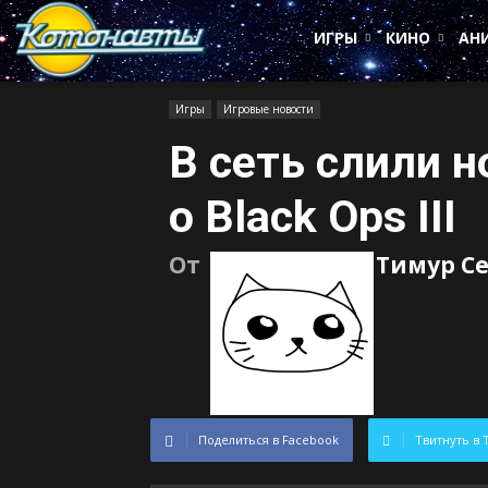
Котонавты
ИГРЫ
КИНО
АН
Игры
Игровые новости
В сеть слили 
о Black Ops III
От
Тимур С
Поделиться в Facebook
Твитнуть в 