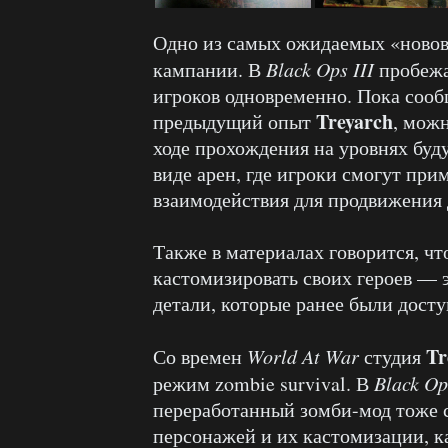
Одно из самых ожидаемых «ново
кампании. В
Black Ops III
пробежа
игроков одновременно. Пока сообщ
Treyarch
предыдущий опыт
, можн
ходе прохождения на уровнях буду
виде арен, где игроки смогут при
взаимодействия для продвижения
Также в материалах говорится, чт
кастомизировать своих героев — 
детали, которые ранее были досту
Tr
Со времен
World At War
студия
режим zombie survival. В
Black Op
переработанный зомби-мод тоже 
персонажей и их кастомизации, к