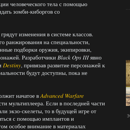
ации человеческого тела с помощью
дать зомби-киборгов со
грядут изменения в системе классов.
го ранжирования на специальности,
енные подборки оружия, экипировки,
сонажей. Разработчики
Black Ops III
явно
и
Destiny
, привязав развитие персонажей к
иальности будут доступны, пока не
олжит начатое в
Advanced Warfare
сти мультиплеера. Если в последней части
и экзо-скелеты, то в будущей игре от
Э
аться с помощью имплантов и
том особое внимание в материалах