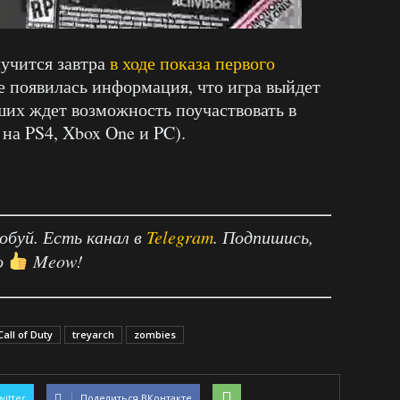
лучится завтра
в ходе показа первого
е появилась информация, что игра выйдет
вших ждет возможность поучаствовать в
 на PS4, Xbox One и PC).
робуй. Есть канал в
Telegram
. Подпишись,
о
Meow!
Call of Duty
treyarch
zombies
witter
Поделиться ВКонтакте