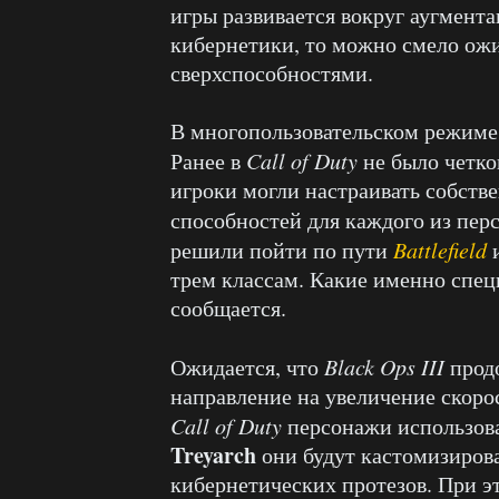
игры развивается вокруг аугмент
кибернетики, то можно смело ожи
сверхспособностями.
В многопользовательском режиме 
Ранее в
Call of Duty
не было четко
игроки могли настраивать собств
способностей для каждого из пер
решили пойти по пути
Battlefield
трем классам. Какие именно спец
сообщается.
Ожидается, что
Black Ops III
прод
направление на увеличение скоро
Call of Duty
персонажи использовал
Treyarch
они будут кастомизиров
кибернетических протезов. При э