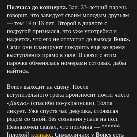
Полчаса до концерта.
Зал. 23-летний парень
говорит, что завидует своим молодым друзьям
— тем 19 и 18 лет. Второй в диалоге с
подругой признался, что уже употребил и
Bones
надеется, что его не отпустит до выхода
.
Сами они планируют покурить ещё во время
выступления прямо в зале. В связи с этим
парочка обменялась номерами сотовых, дабы
найтись.
Bones выходит на сцену. После
вступительного трека произносит почти чисто
«Дякую»
(спасибо по-украински). Толпа
ликует. Уже спустя час девушка, стоявшая
рядом со мной, без сознания упала на пол.
Незнакомец сказал, что причина — ******
Bones
[плохой]
ксанакс
. Символично: у
есть