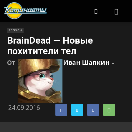
Котонавты
Сериалы
BrainDead — Новые
похитители тел
От
Иван Шапкин
-
24.09.2016