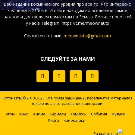
Веб-издание космического уровня про все то, что интересно
человеку в 21 веке. Ищем и находим во вселенной самое
важное и доставляем вам-котам на Землю. Больше новостей
у нас
в Telegram!
https://t.me/meownauts
Свяжитесь с нами:
meownauts@gmail.com
СЛЕДУЙТЕ ЗА НАМИ
Котонавты © 2013-2023· Все права защищены, перепечатка материалов
только после согласования с авторами.
Игры
Кино
Аниме
Сериалы
Комиксы
События
Музыка
Книги
Кинокотики
Разработка и