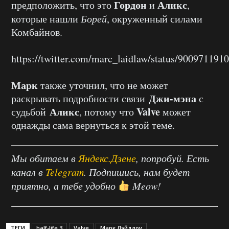
Гордон
Аликс
предположить, что это
и
,
которые нашли
Борей
, окруженный силами
Комбайнов.
https://twitter.com/marc_laidlaw/status/90097119
Марк
также уточнил, что не может
Джи-мэна
раскрывать подробности связи
с
Аликс
Valve
судьбой
, потому что
может
однажды сама вернуться к этой теме.
Мы обитаем в
Яндекс.Дзене
, попробуй. Есть
канал в
Telegram
. Подпишись, нам будет
приятно, а тебе удобно
Meow!
ТЕГИ
half-life 3
Valve
Марк Лэйдлоу