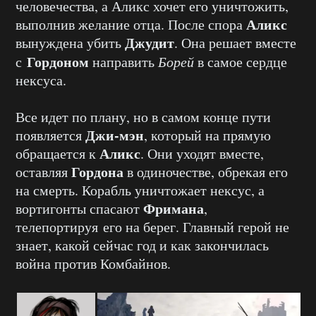
человечества, а Аликс хочет его уничтожить,
Аликс
выполнив желание отца. После спора
Джудит
вынуждена убить
. Она решает вместе
Гордоном
с
направить
Борей
в самое сердце
нексуса.
Все идет по плану, но в самом конце пути
Джи-мэн
появляется
, который на прямую
Аликс
обращается к
. Они уходят вместе,
Гордона
оставляя
в одиночестве, обрекая его
на смерть. Корабль уничтожает нексус, а
Фримана
вортигонты спасают
,
телепортируя его на берег. Главный герой не
знает, какой сейчас год и как закончилась
война против Комбайнов.