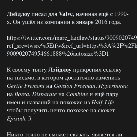
Лэйдлоу
Valve
писал для
, начиная ещё с 1990-
х. Он ушёл из компании в январе 2016 года.
https://twitter.com/marc_laidlaw/status/90090207
ref_src=twsrc%5Etfw&ref_url=https%3A%2F%2Fk
900902074954661888%26autosize%3D1
Лэйдлоу
К своему твиту
прикрепил ссылку
на письмо, в котором достаточно изменить
Gertie Fremont
на
Gordon Freeman
,
Hyperborea
на
Borea
,
Disparate
на
Combine
и ещё пару
имен и названий на похожие из
Half-Life
,
чтобы получить нечто похожее на сюжет
Episode
3.
Никто точно не сможет сказать, является ли