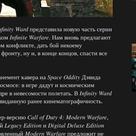
nfinity Ward
представила новую часть серии
вком
Infinite Warfare
. Нам вновь предлагают
м конфликте, дать бой некоему
ронту, ну и, в конце концов, спасти все
анемент кавера на
Space Oddity
Дэвида
осмосе: в игре дадут и космическим
дре в невесомости полетать. В
Infinity Ward
виданную ранее кинематографичность.
тер-версию
Call of Duty 4: Modern Warfare
,
ий
Legacy Edition
и
Digital Deluxe Edition
новленный
Modern Warfare
предложит не