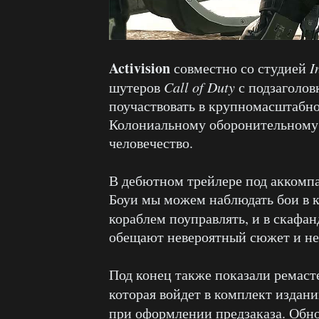
Activision
совместно со студией
I
шутеров
Call of Duty
с подзаголо
поучаствовать в крупномасштабно
Колониальному оборонительному ф
человечество.
В дебютном трейлере под аккомп
Боуи мы можем наблюдать бои в к
кораблем поуправлять, и в скафан
обещают невероятный сюжет и не
Под конец также показали ремас
которая войдет в комплект издан
при оформлении предзаказа. Об