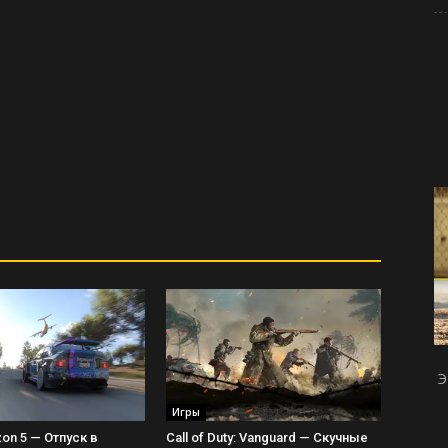
Э
Игры
zon 5 — Отпуск в
Call of Duty: Vanguard — Скучные