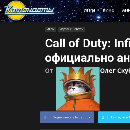
Котонавты
ИГРЫ
КИНО
АН
Игры
Игровые новости
Call of Duty: In
официально а
От
Олег Ск
Поделиться в Facebook
Твитнуть в 