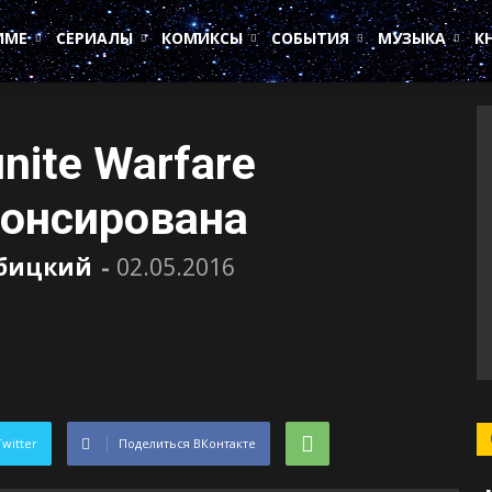
ИМЕ
СЕРИАЛЫ
КОМИКСЫ
СОБЫТИЯ
МУЗЫКА
К
finite Warfare
нонсирована
убицкий
-
02.05.2016
Twitter
Поделиться ВКонтакте