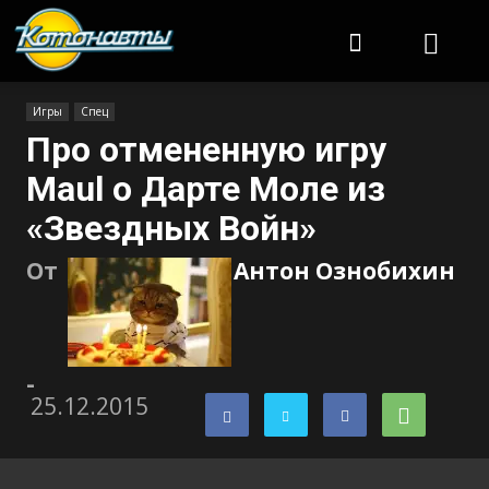
Котонавты
Игры
Спец
Про отмененную игру
Maul о Дарте Моле из
«Звездных Войн»
От
Антон Ознобихин
-
25.12.2015