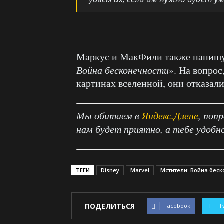
Маркус и МакФили также напишу
Война бесконечности
». На вопро
картинах вселенной, они отказали
Мы обитаем в
Яндекс.Дзене
, поп
нам будет приятно, а тебе удобн
ТЕГИ
Disney
Marvel
Мстители: Война беск
ПОДЕЛИТЬСЯ
Facebook
T