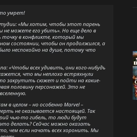
-то умрет!
 студии: «Мы хотим, чтобы этот парень
ы не можете его убить». Но еще дело в
 точку в конфликте, который мы
ном состоянии, чтобы он продолжился, а
было неспокойно на душе, потому что
па: «Чтобы всех удивить, они кого-нибудь
е кажется, что мы неплохо встряхнули
уто закрутить сюжет и пойти на какие-
ивая половину персонажей. Это не
вселенную.
ам в целом – но особенно Marvel –
мерть не оказывается настоящей. Так
рий чью-то гибель, то люди будут
 это делать? Сейчас можно оказать
-то, чем если начать всех хоронить. Мы
мереть.