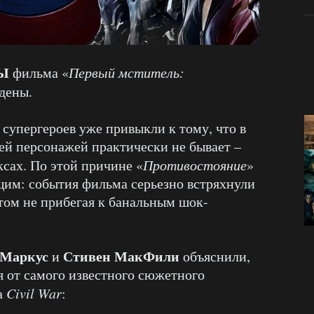
Ы
фильма «
Первый мститель:
дены.
супергероев уже привыкли к тому, что в
ей персонажей практически не бывает –
ксах. По этой причине «
Противостояние
»
им: события фильма серьезно встряхнули
том не прибегая к банальным шок-
 Маркус
Стивен МакФили
и
объяснили,
я от самого известного сюжетного
а
Civil War
: