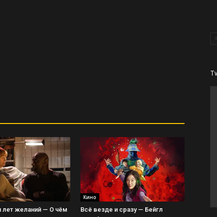
T
Кино
 лет желаний — О чём
Всё везде и сразу — Бейгл