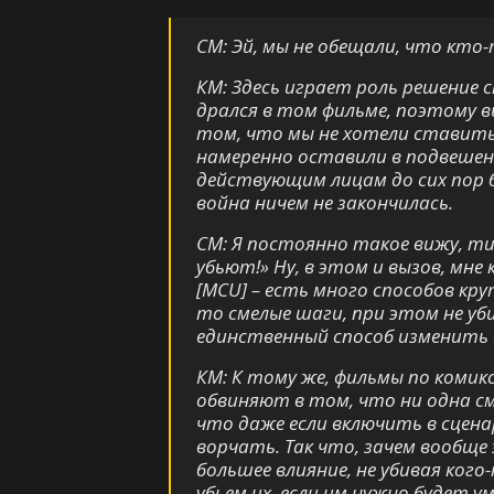
СМ: Эй, мы не обещали, что кто
КМ: Здесь играет роль решение
дрался в том фильме, поэтому в
том, что мы не хотели ставить
намеренно оставили в подвешен
действующим лицам до сих пор 
война ничем не закончилась.
СМ: Я постоянно такое вижу, ти
убьют!» Ну, в этом и вызов, мн
[MCU] – есть много способов кр
то смелые шаги, при этом не уб
единственный способ изменить 
КМ: К тому же, фильмы по комикс
обвиняют в том, что ни одна с
что даже если включить в сцена
ворчать. Так что, зачем вообще
большее влияние, не убивая кого
убьем их, если им нужно будет у