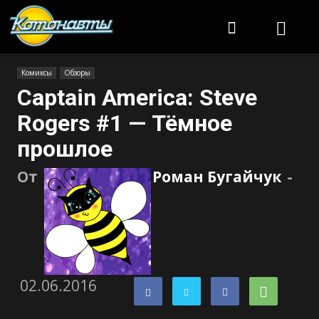
Котонавты
Комиксы
Обзоры
Captain America: Steve
Rogers #1 — Тёмное
прошлое
От
Роман Бугайчук
-
02.06.2016