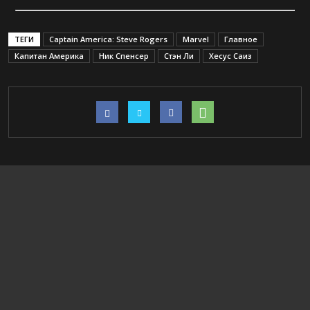
ТЕГИ
Captain America: Steve Rogers
Marvel
Главное
Капитан Америка
Ник Спенсер
Стэн Ли
Хесус Саиз