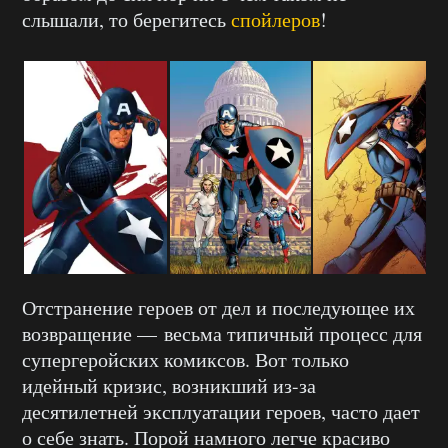
слышали, то берегитесь
спойлеров
!
Отстранение героев от дел и последующее их
возвращение — весьма типичный процесс для
супергеройских комиксов. Вот только
идейный кризис, возникший из-за
десятилетней эксплуатации героев, часто дает
о себе знать. Порой намного легче красиво