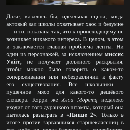
Даже, казалось бы, идеальная сцена, когда
актовый зал школы охватывает хаос и безумие
— и то, показана так, что к происходящему не
возникает никакого интереса. В целом, в этом
и заключается главная проблема ленты. Ни
миссис
один из персонажей, за исключением
Уайт,
не получает должного раскрытия,
чтобы можно было говорить о каком-то
сопереживании или небезразличии к факту
его существования. Все школьники –
пушечное мясо для какого-то дешёвого
слэшера. Кэрри же
Хлои Моретц
недалеко
уходит от того дурацкого штампа, который она
«Пипце 2»
пыталась разыграть в
. Только в
итоге против зарвавшихся старшеклассниц в
ход идёт не палка-блевалка, а способность