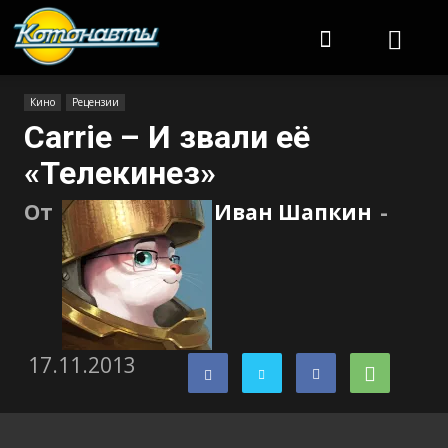
Котонавты
Кино
Рецензии
Carrie – И звали её
«Телекинез»
От
Иван Шапкин
-
17.11.2013