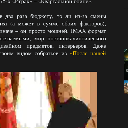
 75-х «Играх» – «Квартальной бойне».
в два раза бюджету, то ли из-за смены
нса
(а может в сумме обоих факторов),
 иначе – он просто мощней. IMAX формат
осязаемыми, мир постапокалиптического
зайном предметов, интерьеров. Даже
своим видом собратьев из
«После нашей