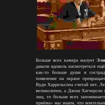
Эли
Больше всех камера жалует
давали вдоволь насмотреться ещё
как-то больше души и состра
появление на экране превращае
Вуди Харрельсона считай нет, Ле
великолепен, а Джош Хатчерсон в
лиц, то больше всех запоминае
приёма» мы знаем, что воительн