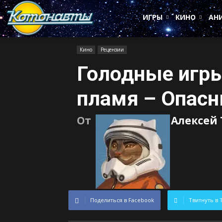
Котонавты
ИГРЫ
КИНО
АН
Кино
Рецензии
Голодные игры
пламя – Опасн
От
Алексей
Поделиться в Facebook
Твитнуть в 