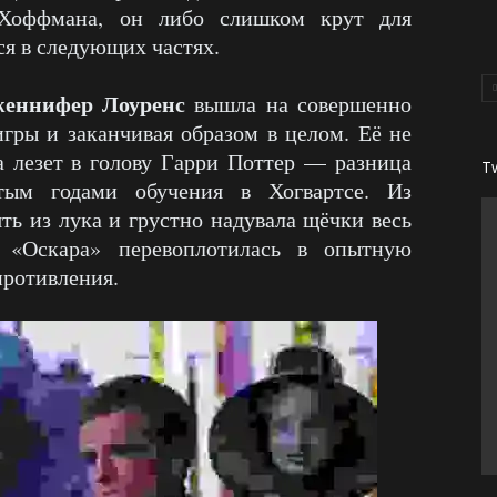
Хоффмана, он либо слишком крут для
ся в следующих частях.
еннифер Лоуренс
вышла на совершенно
игры и заканчивая образом в целом. Её не
а лезет в голову Гарри Поттер — разница
T
ым годами обучения в Хогвартсе. Из
ть из лука и грустно надувала щёчки весь
а «Оскара» перевоплотилась в опытную
противления.