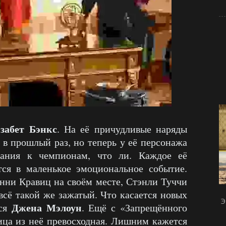
забет Бэнкс
. На её причудливые наряды
 в прошлый раз, но теперь у её персонажа
дания к чемпионам, что ли. Каждое её
тся в маленькое эмоциональное событие.
нни Кравиц на своём месте, Стэнли Туччи
сё такой же зажатый. Что касается новых
Э
Джена Мэлоун
тся
. Ещё с «Запрещённого
ица из неё превосходная. Лишним кажется