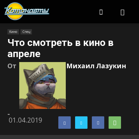
Котонавты
Кино
Спец
Что смотреть в кино в
апреле
От
Михаил Лазукин
-
01.04.2019