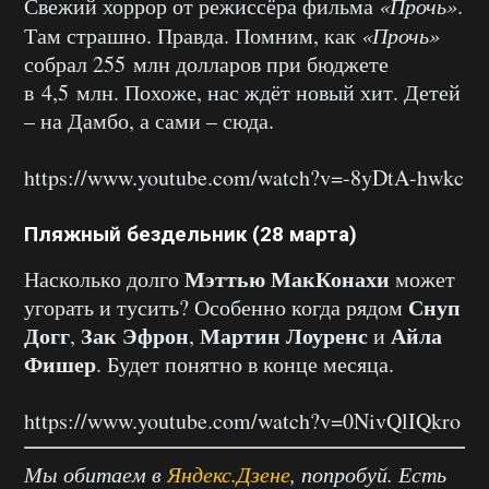
Свежий хоррор от режиссёра фильма
«Прочь»
.
Там страшно. Правда. Помним, как
«Прочь»
собрал 255 млн долларов при бюджете
в 4,5 млн. Похоже, нас ждёт новый хит. Детей
– на Дамбо, а сами – сюда.
https://www.youtube.com/watch?v=-8yDtA-hwkc
Пляжный бездельник (28 марта)
Мэттью МакКонахи
Насколько долго
может
Снуп
угорать и тусить? Особенно когда рядом
Догг
Зак Эфрон
Мартин Лоуренс
Айла
,
,
и
Фишер
. Будет понятно в конце месяца.
https://www.youtube.com/watch?v=0NivQlIQkro
Мы обитаем в
Яндекс.Дзене
, попробуй. Есть