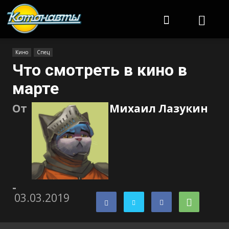
Котонавты
Кино
Спец
Что смотреть в кино в
марте
От
Михаил Лазукин
-
03.03.2019