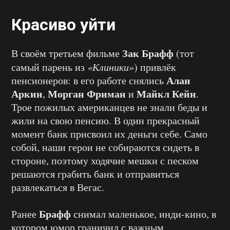
Красиво уйти
Зак Брафф
В своём третьем фильме
(тот
самый парень из
«Клиники»
) привлёк
Алан
пенсионеров: в его работе снялись
Аркин
Морган Фриман
Майкл Кейн
,
и
.
Трое пожилых американцев не знали беды и
жили на свою пенсию. В один прекрасный
момент банк присвоил их деньги себе. Само
собой, наши герои не собираются сидеть в
стороне, поэтому ходячие мешки с песком
решаются грабить банк и отправиться
развлекаться в Вегас.
Брафф
Ранее
снимал маленькое, инди-кино, в
котором юмор граничил с важным