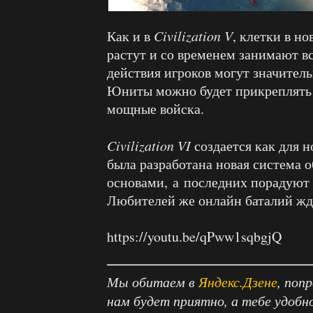
Как и в
Civilization V
, клетки в н
растут и со временем занимают вс
действия игроков могут значитель
Юниты можно будет прикреплять д
мощные войска.
Civilization VI
создается как для н
была разработана новая система 
основами, а последних порадуют
Любителей же онлайн баталий жд
https://youtu.be/qPww1sqbgjQ
Мы обитаем в
Яндекс.Дзене
, поп
нам будет приятно, а тебе удобн