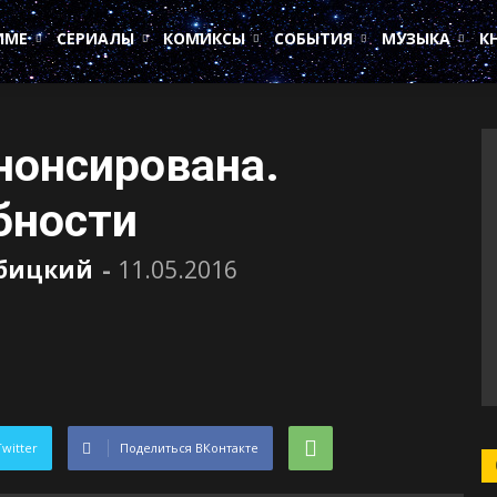
ИМЕ
СЕРИАЛЫ
КОМИКСЫ
СОБЫТИЯ
МУЗЫКА
К
 анонсирована.
бности
убицкий
-
11.05.2016
Twitter
Поделиться ВКонтакте