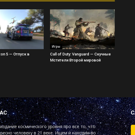
Игры
zon 5 — Отпуск в
Call of Duty: Vanguard — Скучные
Мстители Второй мировой
НАС
С
издание космического уровня про все то, что
ресно человеку в 21 веке. Ищем и находим во