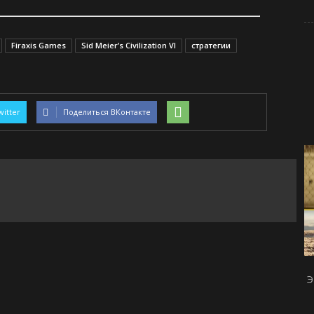
Firaxis Games
Sid Meier’s Civilization VI
стратегии
witter
Поделиться ВКонтакте
Э