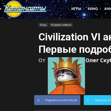
Котонавты
ИГРЫ
КИНО
АН
Игры
Игровые новости
Civilization VI
Первые подро
От
Олег Ск
Поделиться в Facebook
Твитнуть в 