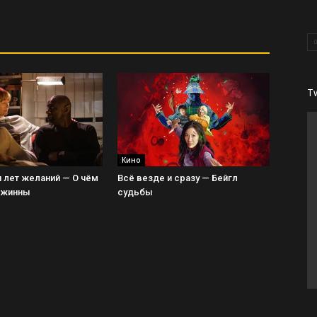
T
Кино
 лет желаний — О чём
Всё везде и сразу — Бейгл
Джинны
судьбы