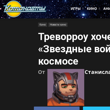
Котонавты
ИГРЫ
КИНО
АН
Кино
Новости кино
Треворроу хоч
«Звездные вой
космосе
От
Станисл