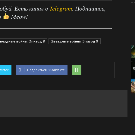
робуй. Есть канал в
Telegram
. Подпишись,
о
Meow!
вездные войны: Эпизод 8
Звездные войны: Эпизод 9
witter
Поделиться ВКонтакте