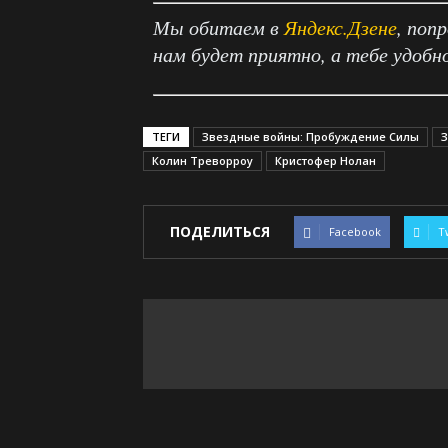
Мы обитаем в
Яндекс.Дзене
, поп
нам будет приятно, а тебе удобн
ТЕГИ
Звездные войны: Пробуждение Силы
З
Колин Треворроу
Кристофер Нолан
ПОДЕЛИТЬСЯ
Facebook
T