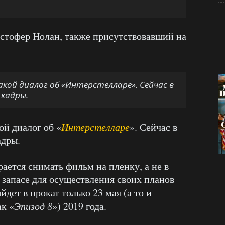
стофер Нолан, также присутствовавший на
акой диалог об «Интерстелларе». Сейчас в
кадры.
ой диалог об «
Интерстелларе
». Сейчас в
адры.
рается снимать фильм на пленку, а не в
 запасе для осуществления своих планов
йдет в прокат только 23 мая (а то и
ак «
Эпизод 8
») 2019 года.