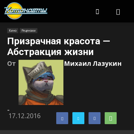
Котонавты
Кино
Рецензии
Призрачная красота —
Абстракция жизни
От
Михаил Лазукин
-
17.12.2016