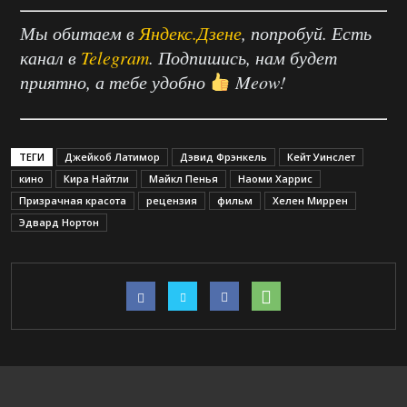
Мы обитаем в
Яндекс.Дзене
, попробуй. Есть
канал в
Telegram
. Подпишись, нам будет
приятно, а тебе удобно
Meow!
ТЕГИ
Джейкоб Латимор
Дэвид Фрэнкель
Кейт Уинслет
кино
Кира Найтли
Майкл Пенья
Наоми Харрис
Призрачная красота
рецензия
фильм
Хелен Миррен
Эдвард Нортон