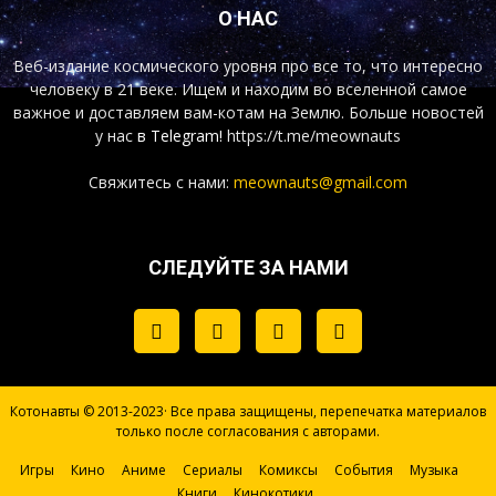
О НАС
Веб-издание космического уровня про все то, что интересно
человеку в 21 веке. Ищем и находим во вселенной самое
важное и доставляем вам-котам на Землю. Больше новостей
у нас
в Telegram!
https://t.me/meownauts
Свяжитесь с нами:
meownauts@gmail.com
СЛЕДУЙТЕ ЗА НАМИ
Котонавты © 2013-2023· Все права защищены, перепечатка материалов
только после согласования с авторами.
Игры
Кино
Аниме
Сериалы
Комиксы
События
Музыка
Книги
Кинокотики