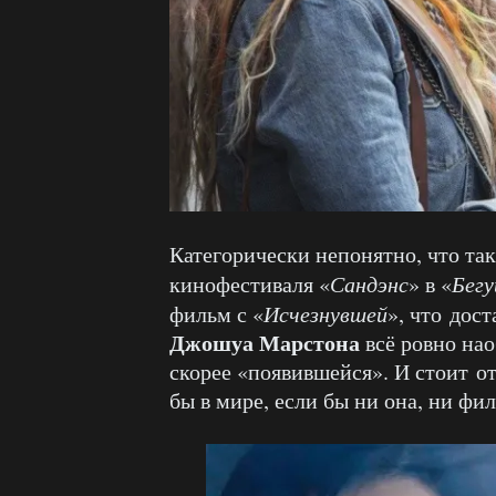
Категорически непонятно, что та
кинофестиваля «
Сандэнс
» в «
Бегу
фильм с «
Исчезнувшей
», что дос
Джошуа Марстона
всё ровно нао
скорее «появившейся». И стоит о
бы в мире, если бы ни она, ни фи