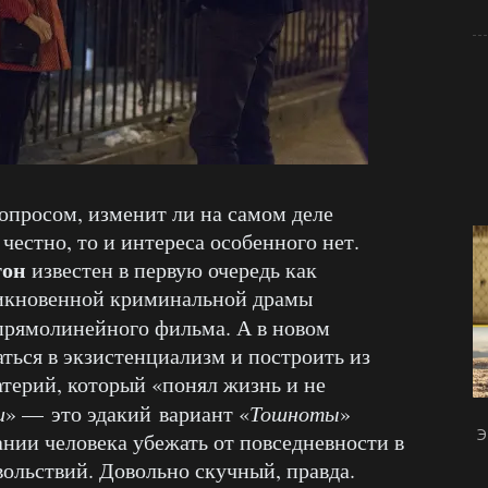
вопросом, изменит ли на самом деле
честно, то и интереса особенного нет.
тон
известен в первую очередь как
оникновенной криминальной драмы
 прямолинейного фильма. А в новом
ться в экзистенциализм и построить из
атерий, который «понял жизнь и не
и
» — это эдакий вариант «
Тошноты
»
Э
ании человека убежать от повседневности в
ольствий. Довольно скучный, правда.