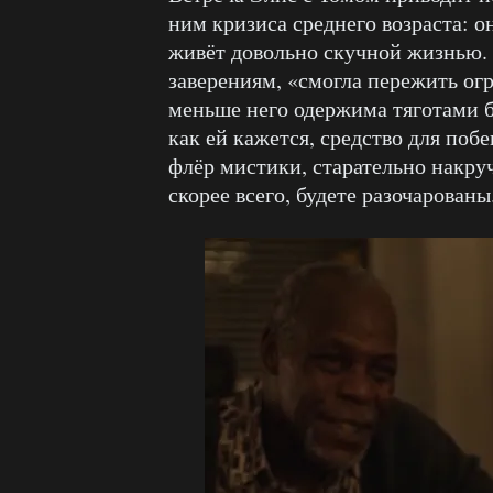
ним кризиса среднего возраста: о
живёт довольно скучной жизнью. А
заверениям, «смогла пережить ог
меньше него одержима тяготами бы
как ей кажется, средство для побе
флёр мистики, старательно накру
скорее всего, будете разочарованы