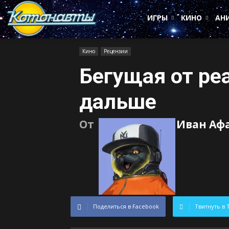
Котонавты
ИГРЫ
КИНО
АН
Кино
Рецензии
Бегущая от ре
дальше
От
Иван Аф
Поделиться в Facebook
Твитнуть в 