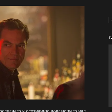
T
последнего к осознанию довлеющего над