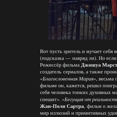
Вот пусть зритель и мучает себя 
(подсказка — навряд ли). Но если 
Джошуа Марс
Режиссёр фильма
создатель сериалов, а также пр
«
Благословенная Мария
», весьма
фильме он, кажется, решил поигра
себя человека тонких духовных м
спешит». «
Бегущая от реальност
Жан-Поля Сартра
, фильм о жел
мир иллюзий и примитивных удов