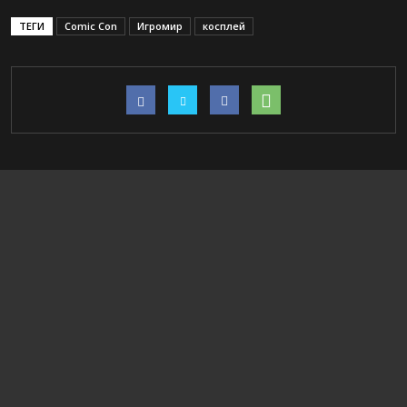
ТЕГИ
Comic Con
Игромир
косплей