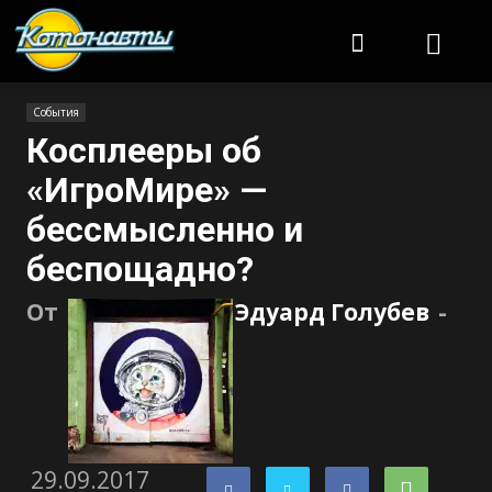
Котонавты
События
Косплееры об
«ИгроМире» —
бессмысленно и
беспощадно?
От
Эдуард Голубев
-
29.09.2017