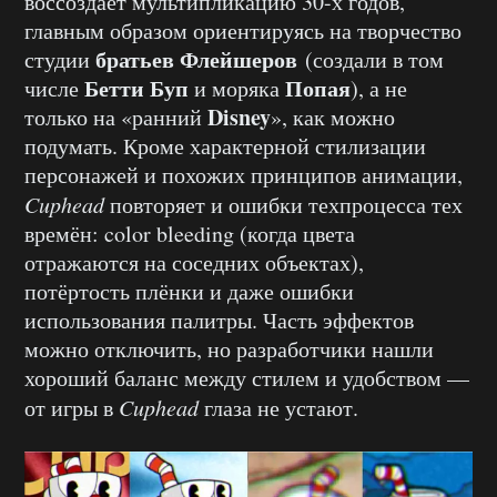
воссоздаёт мультипликацию 30-х годов,
главным образом ориентируясь на творчество
братьев Флейшеров
студии
(создали в том
Бетти Буп
Попая
числе
и моряка
), а не
Disney
только на «ранний
», как можно
подумать. Кроме характерной стилизации
персонажей и похожих принципов анимации,
Cuphead
повторяет и ошибки техпроцесса тех
времён: color bleeding (когда цвета
отражаются на соседних объектах),
потёртость плёнки и даже ошибки
использования палитры. Часть эффектов
можно отключить, но разработчики нашли
хороший баланс между стилем и удобством —
от игры в
Cuphead
глаза не устают.