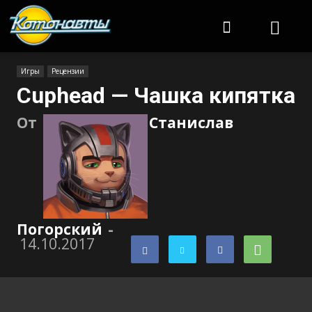
Котонавты
Игры
Рецензии
Cuphead — Чашка кипятка
От
Станислав
Погорский
-
14.10.2017