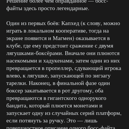
Решение более чем оправданное — босс-
файты здесь просто легендарные.
Один из первых боёв: Капхед (к слову, можно
играть в локальном кооперативе, тогда на
экране появится и Магмен) оказывается в
клубе, где ему предстоит сражение с двумя
лягушками-боксёрами. Вначале они плюются
насекомыми и хадукенами, затем один из них
превращается в пропеллер, сдувающий игрока
влево, к лягушке, запускающей по зигзагу
тарелки. Наконец, в финальной фазе один
боксер закатывается в рот другому, оба
превращаются в гигантского однорукого
бандита, который плюется монетами и
запускает одну из случайных серий платформ,
если потянуть за ручку. Это — лишь
поверхностное описание одного босс-файта,